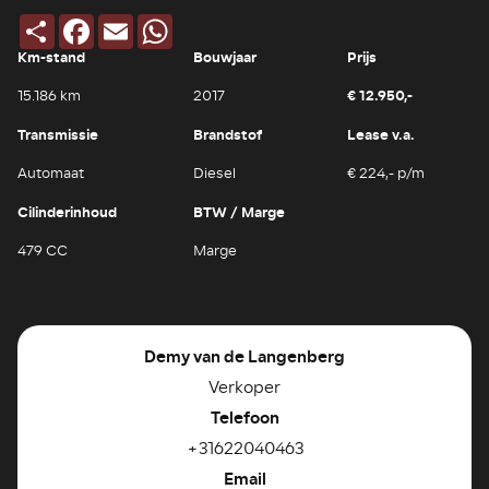
Deel
Facebook
Email
WhatsApp
Km-stand
Bouwjaar
Prijs
€ 12.950,-
15.186 km
2017
Transmissie
Brandstof
Lease v.a.
Automaat
Diesel
€ 224,- p/m
Cilinderinhoud
BTW / Marge
479 CC
Marge
Demy van de Langenberg
Verkoper
Telefoon
+31622040463
Email