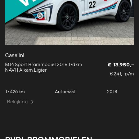
Casalini
M
M14 Sport Brommobiel 2018 17dkm
M
€ 13.950,-
NAVI | Aixam Ligier
au
€ 241,- p/m
17.426 km
Automaat
2018
6.
Bekijk nu
B