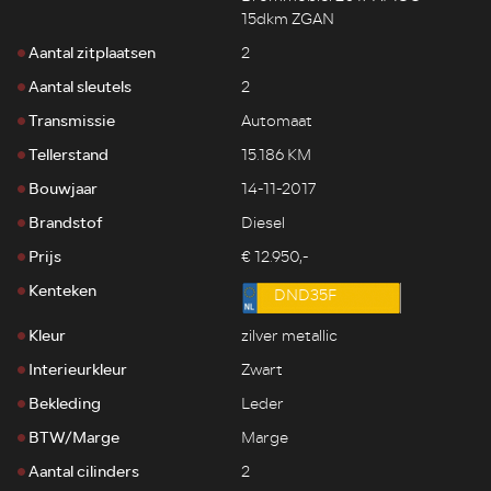
15dkm ZGAN
Aantal zitplaatsen
2
Aantal sleutels
2
Transmissie
Automaat
Tellerstand
15.186 KM
Bouwjaar
14-11-2017
Brandstof
Diesel
Prijs
€ 12.950,-
Kenteken
DND35F
Kleur
zilver metallic
Interieurkleur
Zwart
Bekleding
Leder
BTW/Marge
Marge
Aantal cilinders
2