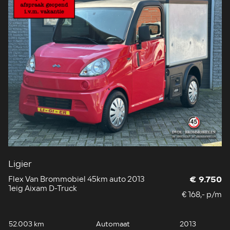
Ligier
Flex Van Brommobiel 45km auto 2013
€ 9.750
1eig Aixam D-Truck
€ 168,- p/m
52.003 km
Automaat
2013