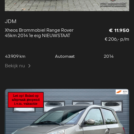
JDM
Xheos Brommobiel Range Rover
€ 11.950
45km 2014 1e eig NIEUWSTAAT
€ 206,- p/m
43.909 km
Automaat
2014
Bekijk nu