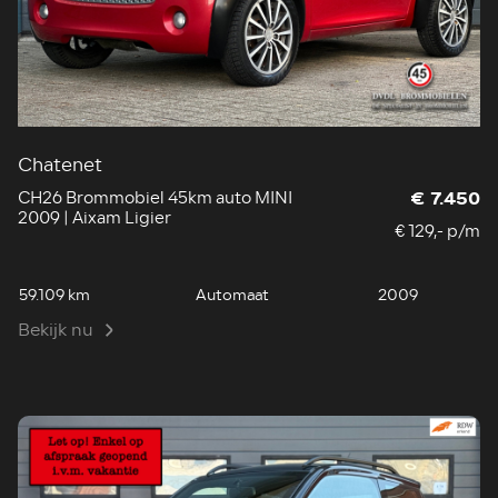
Chatenet
CH26 Brommobiel 45km auto MINI
€ 7.450
2009 | Aixam Ligier
€ 129,- p/m
59.109 km
Automaat
2009
Bekijk nu