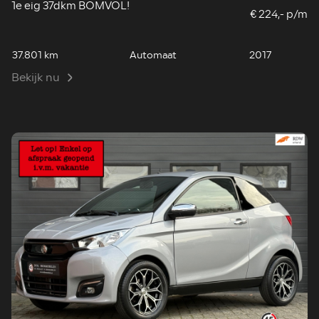
1e eig 37dkm BOMVOL!
€ 224,- p/m
37.801 km
Automaat
2017
Bekijk nu