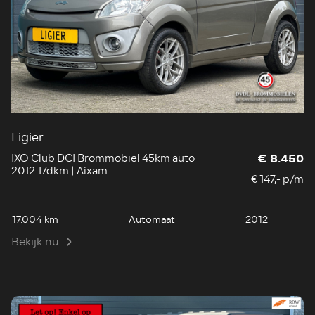
Ligier
IXO Club DCI Brommobiel 45km auto
€ 8.450
2012 17dkm | Aixam
€ 147,- p/m
17.004 km
Automaat
2012
Bekijk nu