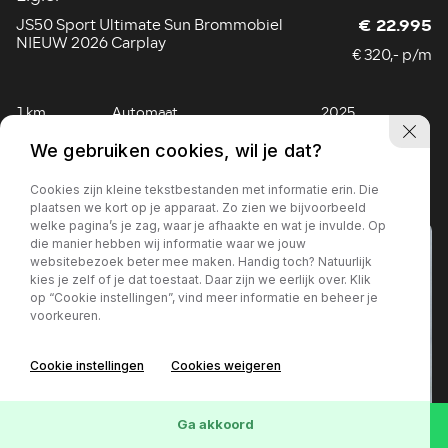
JS50 Sport Ultimate Sun Brommobiel
€ 22.995
NIEUW 2026 Carplay
€ 320,- p/m
1 km
Automaat
2025
Bekijk nu
We gebruiken cookies, wil je dat?
Cookies zijn kleine tekstbestanden met informatie erin. Die
plaatsen we kort op je apparaat. Zo zien we bijvoorbeeld
welke pagina’s je zag, waar je afhaakte en wat je invulde. Op
die manier hebben wij informatie waar we jouw
websitebezoek beter mee maken. Handig toch? Natuurlijk
kies je zelf of je dat toestaat. Daar zijn we eerlijk over. Klik
op “Cookie instellingen”, vind meer informatie en beheer je
voorkeuren.
Cookie instellingen
Cookies weigeren
Ga akkoord