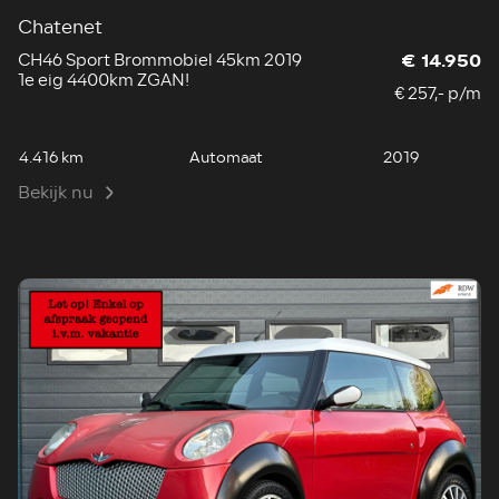
Chatenet
CH46 Sport Brommobiel 45km 2019
€ 14.950
1e eig 4400km ZGAN!
€ 257,- p/m
4.416 km
Automaat
2019
Bekijk nu