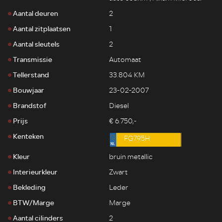
Aantal deuren
2
Aantal zitplaatsen
1
Aantal sleutels
2
Transmissie
Automaat
Tellerstand
33.804 KM
Bouwjaar
23-02-2007
Brandstof
Diesel
Prijs
€ 6.750,-
Kenteken
FG795H
Kleur
bruin metallic
Interieurkleur
Zwart
Bekleding
Leder
BTW/Marge
Marge
Aantal cilinders
2