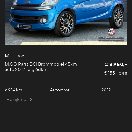
Microcar
G
M.GO Paris DCI Brommobiel 45km
So
€ 8.950,-
auto 2012 1eig 6dkm
20
€ 155,- p/m
6.934 km
Automaat
2012
39
Bekijk nu
B