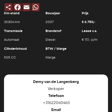
Deel
Facebook
Email
WhatsApp
Km-stand
Bouwjaar
Prijs
€ 6.750,-
33.804 km
2007
Transmissie
Brandstof
Lease v.a.
Automaat
Diesel
€ 117,- p/m
Cilinderinhoud
BTW / Marge
505 CC
Marge
Demy van de Langenberg
Verkoper
Telefoon
+31622040463
Email