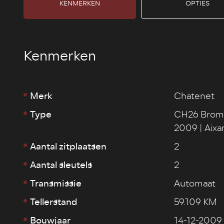
KENMERKEN
OPTIES
Kenmerken
Merk
Chatenet
Type
CH26 Bromm
2009 | Aixa
Aantal zitplaatsen
2
Aantal sleutels
2
Transmissie
Automaat
Tellerstand
59.109 KM
Bouwjaar
14-12-2009