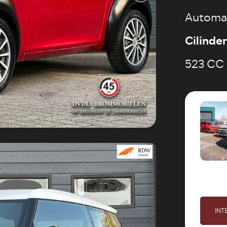
Automa
Cilinde
523 CC
INT