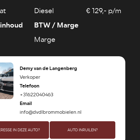
at
Diesel
€ 129,- p/m
rinhoud
BTW / Marge
Marge
Demy van de Langenberg
Verkoper
Telefoon
+31622040463
Email
info@dvdlbrommobielen.nl
ERESSE IN DEZE AUTO?
AUTO INRUILEN?