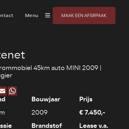
ntact
Menu
MAAK EEN AFSRPAAK
tenet
ommobiel 45km auto MINI 2009 |
igier
acebook
Email
WhatsApp
nd
Bouwjaar
Prijs
€ 7.450,-
km
2009
ssie
Brandstof
Lease v.a.