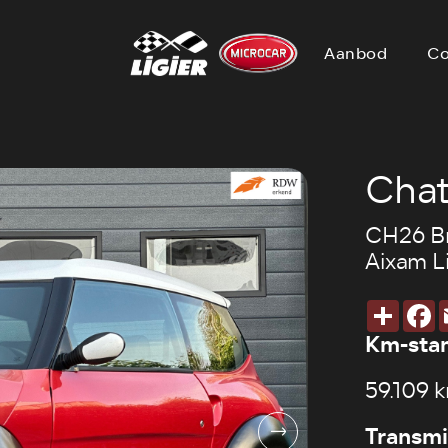
Aanbod
Co
Cha
CH26 Br
Aixam L
Deel
F
Km-sta
59.109 
Transmi