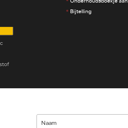
Onderhoudsboekje aan
Bijtelling
ic
 stof