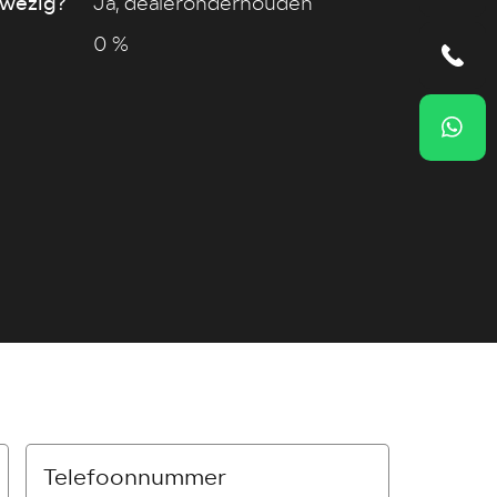
wezig?
Ja, dealeronderhouden
0 %