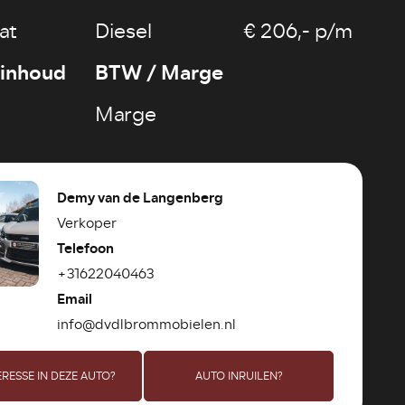
at
Diesel
€ 206,- p/m
rinhoud
BTW / Marge
Marge
Demy van de Langenberg
Verkoper
Telefoon
+31622040463
Email
info@dvdlbrommobielen.nl
ERESSE IN DEZE AUTO?
AUTO INRUILEN?