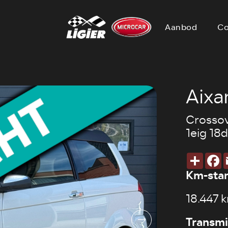
Aanbod
Co
Aix
Crosso
1eig 1
Deel
F
Km-sta
18.447 
Transmi