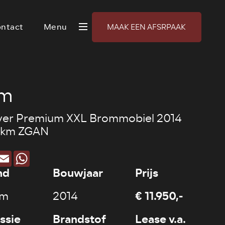
ntact
Menu
MAAK EEN AFSRPAAK
am
ver Premium XXL Brommobiel 2014
8dkm ZGAN
acebook
Email
WhatsApp
nd
Bouwjaar
Prijs
€ 11.950,-
km
2014
ssie
Brandstof
Lease v.a.