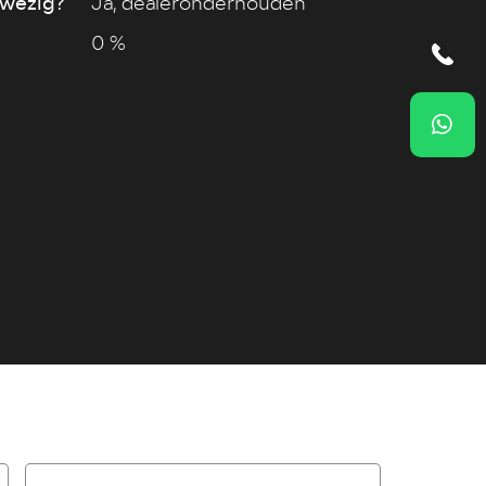
wezig?
Ja, dealeronderhouden
0 %