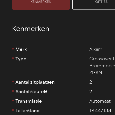
KENMERKEN
OPTIES
Kenmerken
Merk
Aixam
Type
Crossover 
Brommobiel
ZGAN
Aantal zitplaatsen
2
Aantal sleutels
2
Transmissie
Automaat
Tellerstand
18.447 KM